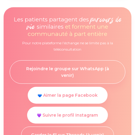
parcours de
Les patients partagent des
vie
similaires
et forment une
communauté à part entière
Pour notre plateforme l’échange ne se limite pas à la
téléconsultation
Rejoindre le groupe sur WhatsApp (à
venir)
Aimer la page Facebook
Suivre le profil Instagram