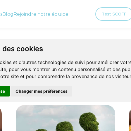
fs
Blog
Rejoindre notre équipe
Test SCOFF
os champs d’actio
s des cookies
okies et d'autres technologies de suivi pour améliorer vot
Nous offrons plus qu'un simple accompagnement ;
site, pour vous montrer un contenu personnalisé et des publ
osons une voie vers la compréhension, l'acceptation et la
 notre site et pour comprendre la provenance de nos visiteur
tif est de briser le cycle de l'isolement en créant une communa
ique, un lieu où chacun peut trouver la force de lutter contre l
use
Changer mes préférences