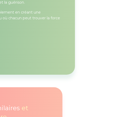
t la guérison.
'isolement en créant une
 où chacun peut trouver la force
ilaires
et
re