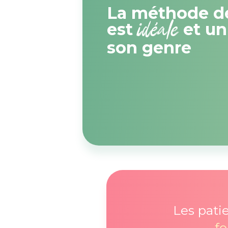
La méthode de
idéale
est
et un
son genre
Les pati
f