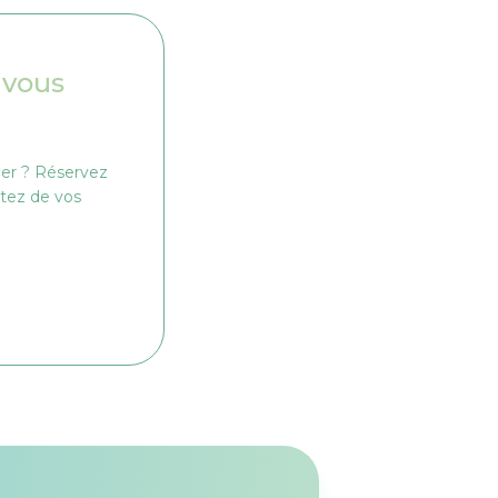
 vous
er ? Réservez
utez de vos