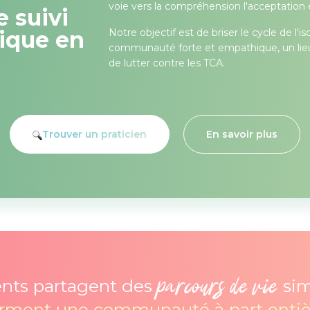
voie vers la compréhension l'acceptation e
 suivi
Notre objectif est de briser le cycle de l
ique en
communauté forte et empathique, un lieu
de lutter contre les TCA.
Trouver un praticien
En savoir plus
parcours de vie
ents partagent des
sim
orment une communauté à part entiè