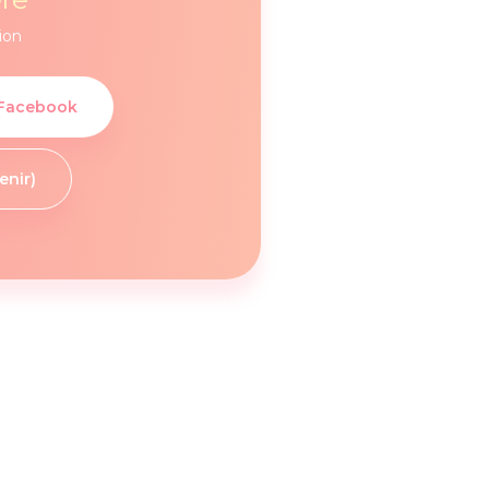
ion
 Facebook
enir)