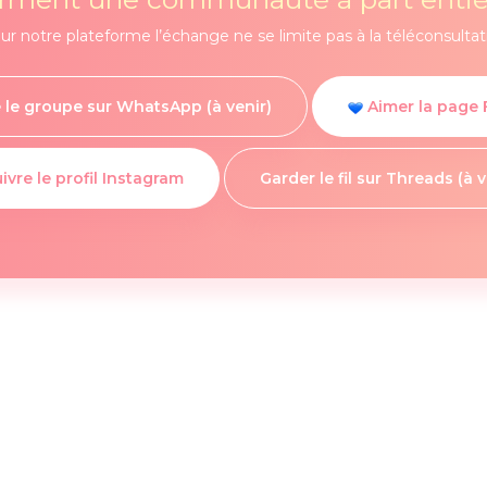
ur notre plateforme l’échange ne se limite pas à la téléconsultat
 le groupe sur WhatsApp (à venir)
Aimer la page
ivre le profil Instagram
Garder le fil sur Threads (à v