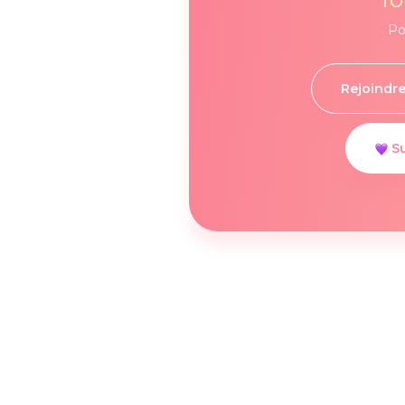
Po
Rejoindre
Su