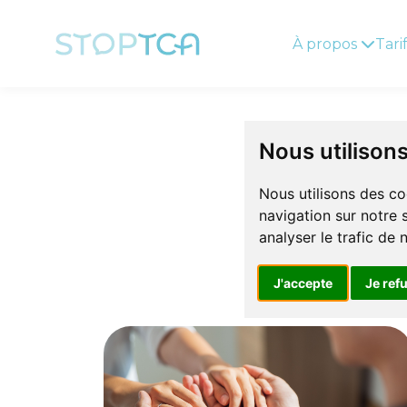
À propos
Tari
N
Nous utilison
Nous utilisons des co
navigation sur notre 
Nous prop
analyser le trafic de
Notre objec
empath
J'accepte
Je ref