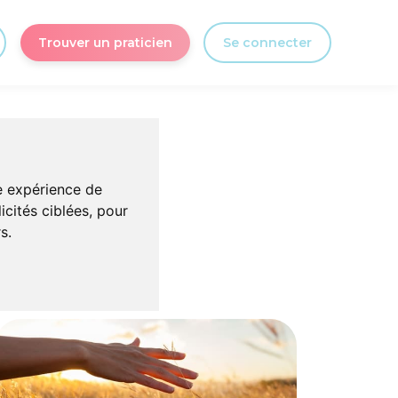
Trouver un praticien
Se connecter
ns
re expérience de
icités ciblées, pour
 guérison.
s.
uté forte et
es TCA.