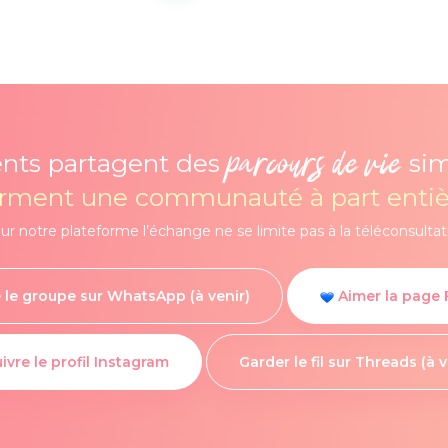
parcours de vie
ents partagent des
sim
orment une communauté à part entiè
ur notre plateforme l’échange ne se limite pas à la téléconsultat
 le groupe sur WhatsApp (à venir)
Aimer la page
ivre le profil Instagram
Garder le fil sur Threads (à v