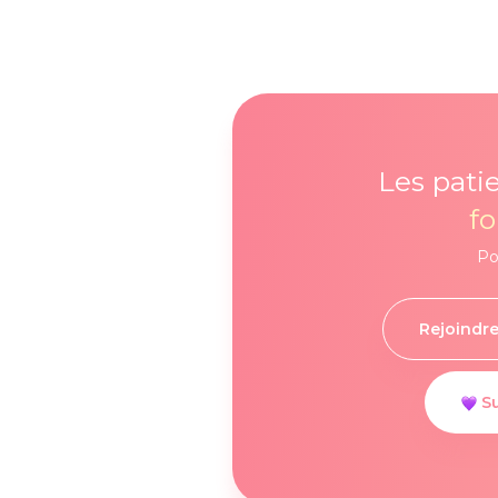
Les pati
f
Po
Rejoindre
Su