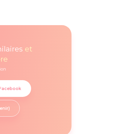
ilaires
et
re
ion
 Facebook
enir)