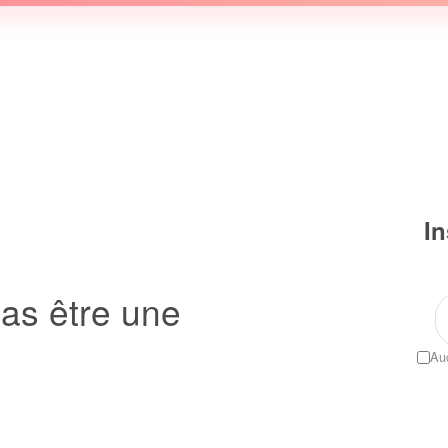
In
as être une
Auc